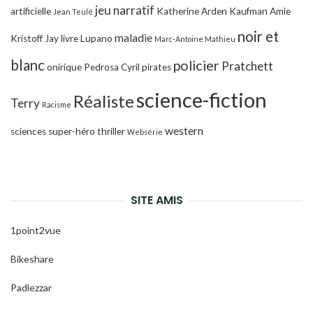
jeu narratif
artificielle
Katherine Arden
Kaufman Amie
Jean Teulé
noir et
maladie
Kristoff Jay
livre
Lupano
Marc-Antoine Mathieu
blanc
policier
Pratchett
onirique
Pedrosa Cyril
pirates
science-fiction
Réaliste
Terry
Racisme
western
sciences
super-héro
thriller
Websérie
SITE AMIS
1point2vue
Bikeshare
Padlezzar