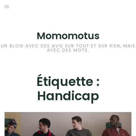
Aller
au
BD
contenu
LIVRE
Momomotus
FILM
UN BLOG AVEC DES AVIS SUR TOUT ET SUR RIEN, MAIS
AVEC DES MOTS.
MANGA
JEUX VIDÉO
Étiquette :
Handicap
BLA BLA BLA
A PROPOS