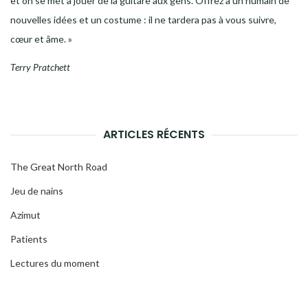
et on se met à jouer de la guitare aux gens. Offrez à un humain de
nouvelles idées et un costume : il ne tardera pas à vous suivre,
cœur et âme. »
Terry Pratchett
ARTICLES RÉCENTS
The Great North Road
Jeu de nains
Azimut
Patients
Lectures du moment