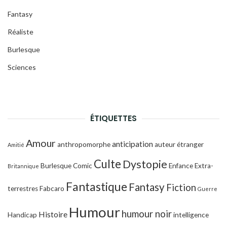
Fantasy
Réaliste
Burlesque
Sciences
ÉTIQUETTES
Amour
anticipation
anthropomorphe
auteur étranger
Amitié
Culte
Dystopie
Burlesque
Comic
Enfance
Extra-
Britannique
Fantastique
Fantasy
Fiction
terrestres
Fabcaro
Guerre
Humour
humour noir
Histoire
Handicap
intelligence