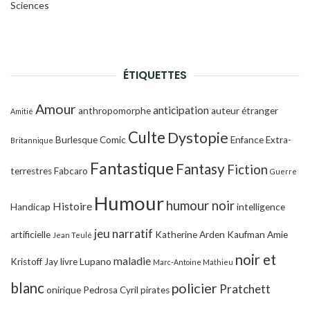
Sciences
ÉTIQUETTES
Amour
anticipation
anthropomorphe
auteur étranger
Amitié
Culte
Dystopie
Burlesque
Comic
Enfance
Extra-
Britannique
Fantastique
Fantasy
Fiction
terrestres
Fabcaro
Guerre
Humour
humour noir
Histoire
Handicap
intelligence
jeu narratif
artificielle
Katherine Arden
Kaufman Amie
Jean Teulé
noir et
maladie
Kristoff Jay
livre
Lupano
Marc-Antoine Mathieu
blanc
policier
Pratchett
onirique
Pedrosa Cyril
pirates