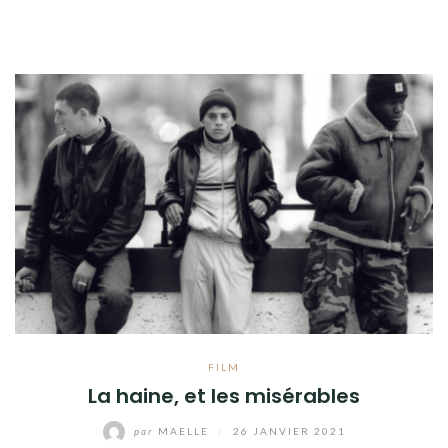
FILM
La haine, et les misérables
par
MAELLE
/
26 JANVIER 2021