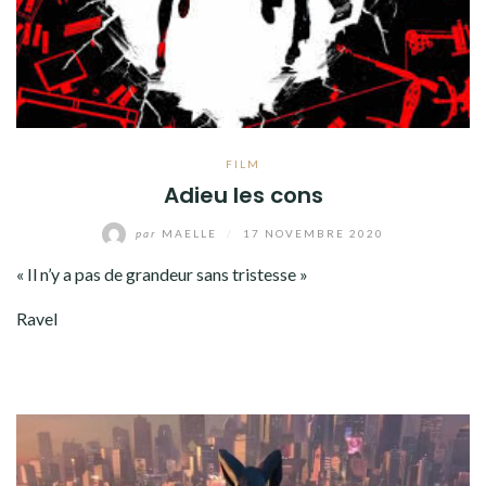
FILM
Adieu les cons
par
MAELLE
/
17 NOVEMBRE 2020
« Il n’y a pas de grandeur sans tristesse »
Ravel