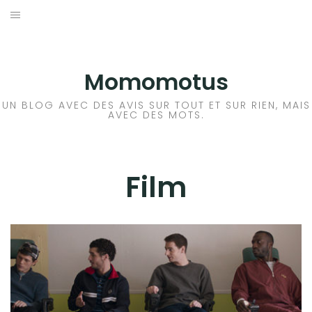
Aller
au
BD
contenu
LIVRE
Momomotus
FILM
UN BLOG AVEC DES AVIS SUR TOUT ET SUR RIEN, MAIS
AVEC DES MOTS.
MANGA
JEUX VIDÉO
Film
BLA BLA BLA
A PROPOS