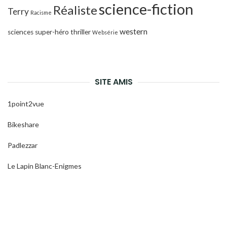
science-fiction
Réaliste
Terry
Racisme
western
sciences
super-héro
thriller
Websérie
SITE AMIS
1point2vue
Bikeshare
Padlezzar
Le Lapin Blanc-Enigmes