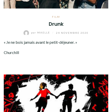
FILM
Drunk
par
MAELLE
/
24 NOVEMBRE 2020
« Je ne bois jamais avant le petit-déjeuner. »
Churchill