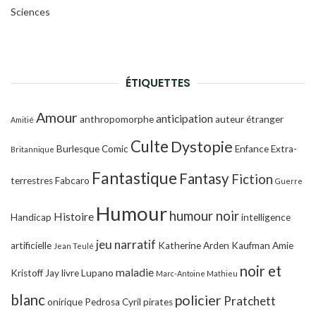
Sciences
ÉTIQUETTES
Amour
anticipation
anthropomorphe
auteur étranger
Amitié
Culte
Dystopie
Burlesque
Comic
Enfance
Extra-
Britannique
Fantastique
Fantasy
Fiction
terrestres
Fabcaro
Guerre
Humour
humour noir
Histoire
Handicap
intelligence
jeu narratif
artificielle
Katherine Arden
Kaufman Amie
Jean Teulé
noir et
maladie
Kristoff Jay
livre
Lupano
Marc-Antoine Mathieu
blanc
policier
Pratchett
onirique
Pedrosa Cyril
pirates