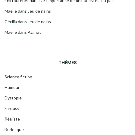
Enirtourenef
dans
De l’importance de finir un livre… ou pas.
Maelle
dans
Jeu de nains
Cécilia
dans
Jeu de nains
Maelle
dans
Azimut
THÈMES
Science fiction
Humour
Dystopie
Fantasy
Réaliste
Burlesque