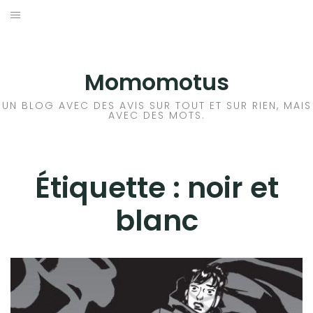
Aller
au
BD
contenu
LIVRE
Momomotus
FILM
UN BLOG AVEC DES AVIS SUR TOUT ET SUR RIEN, MAIS
AVEC DES MOTS.
MANGA
JEUX VIDÉO
Étiquette :
noir et
blanc
BLA BLA BLA
A PROPOS