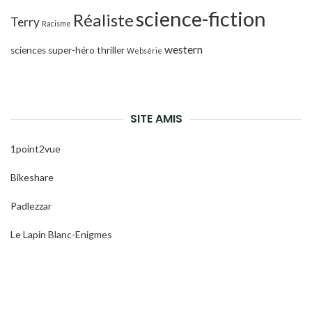
science-fiction
Réaliste
Terry
Racisme
western
sciences
super-héro
thriller
Websérie
SITE AMIS
1point2vue
Bikeshare
Padlezzar
Le Lapin Blanc-Enigmes