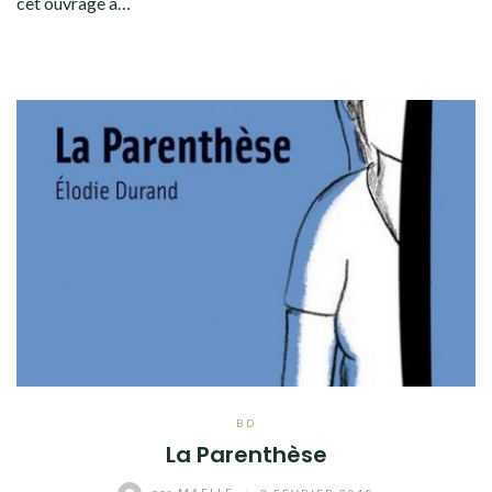
cet ouvrage à…
BD
La Parenthèse