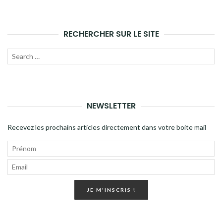
RECHERCHER SUR LE SITE
Recherche
LANC
pour
LA
:
RECH
NEWSLETTER
Recevez les prochains articles directement dans votre boite mail
JE M'INSCRIS !