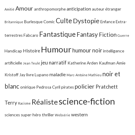
Amour
anticipation
anthropomorphe
auteur étranger
Amitié
Culte
Dystopie
Burlesque
Comic
Enfance
Extra-
Britannique
Fantastique
Fantasy
Fiction
terrestres
Fabcaro
Guerre
Humour
humour noir
Histoire
Handicap
intelligence
jeu narratif
artificielle
Katherine Arden
Kaufman Amie
Jean Teulé
noir et
maladie
Kristoff Jay
livre
Lupano
Marc-Antoine Mathieu
blanc
policier
Pratchett
onirique
Pedrosa Cyril
pirates
science-fiction
Réaliste
Terry
Racisme
western
sciences
super-héro
thriller
Websérie