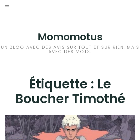
Aller
au
BD
contenu
LIVRE
Momomotus
FILM
UN BLOG AVEC DES AVIS SUR TOUT ET SUR RIEN, MAIS
AVEC DES MOTS.
MANGA
JEUX VIDÉO
Étiquette :
Le
Boucher Timothé
BLA BLA BLA
A PROPOS