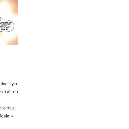
ine il y a
 extrait du
ans plus
cain. »