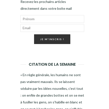
Recevez les prochains articles
directement dans votre boite mail
JE M'INSCRIS !
CITATION DE LA SEMAINE
« En règle générale, les humains ne sont
pas vraiment mauvais. Ils se laissent
séduire par les idées nouvelles, c’est tout
: on enfile de grandes bottes et on se met
à fusiller les gens, on s’habille en blanc et
on se met à lyncher les gens, on s’affuble