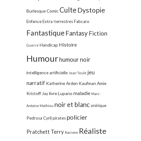
Culte
Dystopie
Burlesque
Comic
Enfance
Extra-terrestres
Fabcaro
Fantastique
Fantasy
Fiction
Histoire
Handicap
Guerre
Humour
humour noir
jeu
intelligence artificielle
Jean Teulé
narratif
Katherine Arden
Kaufman Amie
maladie
Kristoff Jay
livre
Lupano
Marc-
noir et blanc
onirique
Antoine Mathieu
policier
Pedrosa Cyril
pirates
Réaliste
Pratchett Terry
Racisme