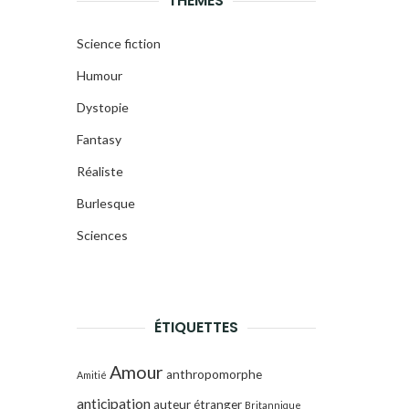
THÈMES
Science fiction
Humour
Dystopie
Fantasy
Réaliste
Burlesque
Sciences
ÉTIQUETTES
Amour
anthropomorphe
Amitié
anticipation
auteur étranger
Britannique