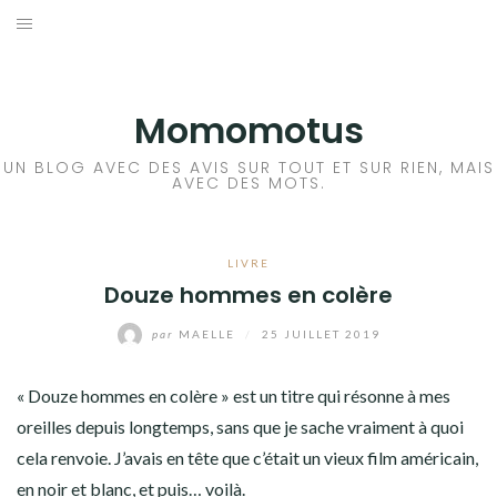
Aller
au
BD
contenu
LIVRE
Momomotus
FILM
UN BLOG AVEC DES AVIS SUR TOUT ET SUR RIEN, MAIS
AVEC DES MOTS.
MANGA
LIVRE
JEUX VIDÉO
Douze hommes en colère
BLA BLA BLA
par
MAELLE
/
25 JUILLET 2019
A PROPOS
« Douze hommes en colère » est un titre qui résonne à mes
oreilles depuis longtemps, sans que je sache vraiment à quoi
cela renvoie. J’avais en tête que c’était un vieux film américain,
en noir et blanc, et puis… voilà.