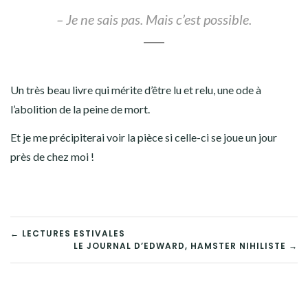
– Je ne sais pas. Mais c’est possible.
Un très beau livre qui mérite d’être lu et relu, une ode à
l’abolition de la peine de mort.
Et je me précipiterai voir la pièce si celle-ci se joue un jour
près de chez moi !
NAVIGATION
← LECTURES ESTIVALES
LE JOURNAL D’EDWARD, HAMSTER NIHILISTE →
DE
L’ARTICLE