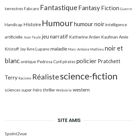
Fantastique
Fantasy
Fiction
terrestres
Fabcaro
Guerre
Humour
humour noir
Histoire
Handicap
intelligence
jeu narratif
artificielle
Katherine Arden
Kaufman Amie
Jean Teulé
noir et
maladie
Kristoff Jay
livre
Lupano
Marc-Antoine Mathieu
blanc
policier
Pratchett
onirique
Pedrosa Cyril
pirates
science-fiction
Réaliste
Terry
Racisme
western
sciences
super-héro
thriller
Websérie
SITE AMIS
1point2vue