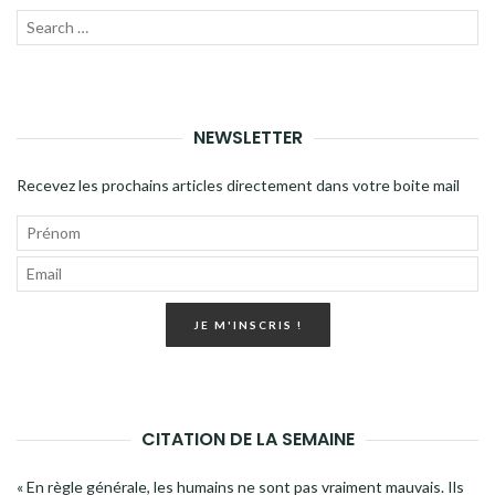
Recherche
LANC
pour
LA
:
RECH
NEWSLETTER
Recevez les prochains articles directement dans votre boite mail
JE M'INSCRIS !
CITATION DE LA SEMAINE
« En règle générale, les humains ne sont pas vraiment mauvais. Ils