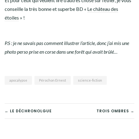
Et pour ceux qui veulent lire d’autres chose sur l’éther, je vous
conseille la très bonne et superbe BD «
Le château des
étoiles
» !
P.S : je ne savais pas comment illustrer l’article, donc j’ai mis une
photo perso prise en corse dans une forêt qui avait brûlé…
apocalypse
Pérochon Ernest
science-fiction
NAVIGATION
← LE DÉCHRONOLGUE
TROIS OMBRES →
DE
L’ARTICLE