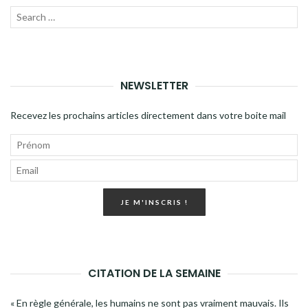
Recherche
LANC
pour
LA
:
RECH
NEWSLETTER
Recevez les prochains articles directement dans votre boite mail
JE M'INSCRIS !
CITATION DE LA SEMAINE
« En règle générale, les humains ne sont pas vraiment mauvais. Ils