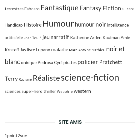
Fantastique
Fantasy
Fiction
terrestres
Fabcaro
Guerre
Humour
humour noir
Histoire
Handicap
intelligence
jeu narratif
artificielle
Katherine Arden
Kaufman Amie
Jean Teulé
noir et
maladie
Kristoff Jay
livre
Lupano
Marc-Antoine Mathieu
blanc
policier
Pratchett
onirique
Pedrosa Cyril
pirates
science-fiction
Réaliste
Terry
Racisme
western
sciences
super-héro
thriller
Websérie
SITE AMIS
1point2vue