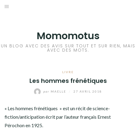
Aller
au
BD
contenu
LIVRE
Momomotus
FILM
UN BLOG AVEC DES AVIS SUR TOUT ET SUR RIEN, MAIS
AVEC DES MOTS.
MANGA
LIVRE
JEUX VIDÉO
Les hommes frénétiques
BLA BLA BLA
par
MAELLE
/
27 AVRIL 2018
A PROPOS
« Les hommes frénétiques » est un récit de science-
fiction/anticipation écrit par l’auteur français Ernest
Pérochon en 1925.