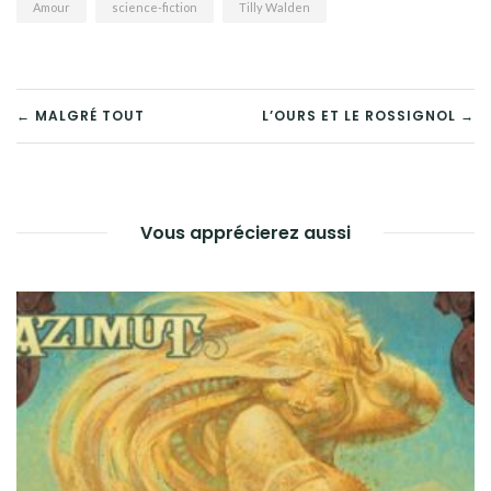
Amour
science-fiction
Tilly Walden
NAVIGATION
← MALGRÉ TOUT
L’OURS ET LE ROSSIGNOL →
DE
L’ARTICLE
Vous apprécierez aussi