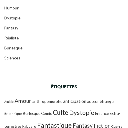
Humour
Dystopie
Fantasy
Réaliste
Burlesque
Sciences
ÉTIQUETTES
Amour
anticipation
anthropomorphe
auteur étranger
Amitié
Culte
Dystopie
Burlesque
Comic
Enfance
Extra-
Britannique
Fantastique
Fantasy
Fiction
terrestres
Fabcaro
Guerre