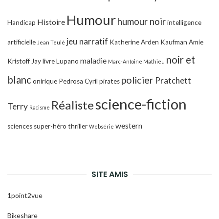
Humour
humour noir
Histoire
Handicap
intelligence
jeu narratif
artificielle
Katherine Arden
Kaufman Amie
Jean Teulé
noir et
maladie
Kristoff Jay
livre
Lupano
Marc-Antoine Mathieu
blanc
policier
Pratchett
onirique
Pedrosa Cyril
pirates
science-fiction
Réaliste
Terry
Racisme
western
sciences
super-héro
thriller
Websérie
SITE AMIS
1point2vue
Bikeshare