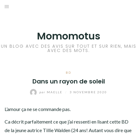
Aller
au
BD
contenu
LIVRE
Momomotus
FILM
UN BLOG AVEC DES AVIS SUR TOUT ET SUR RIEN, MAIS
AVEC DES MOTS.
MANGA
BD
JEUX VIDÉO
Dans un rayon de soleil
BLA BLA BLA
par
MAELLE
/
3 NOVEMBRE 2020
A PROPOS
L’amour ça ne se commande pas.
Ca décrit parfaitement ce que j’ai ressenti en lisant cette BD
de la jeune autrice Tillie Walden (24 ans! Autant vous dire que