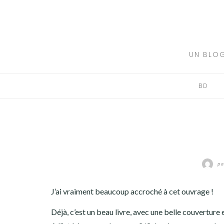
Aller
au
BD
contenu
LIVRE
UN BLOG
FILM
BD
MANGA
JEUX VIDÉO
BLA BLA BLA
p
A PROPOS
J’ai vraiment beaucoup accroché à cet ouvrage !
Déjà, c’est un beau livre, avec une belle couverture 