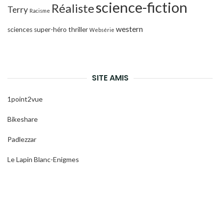
science-fiction
Réaliste
Terry
Racisme
western
sciences
super-héro
thriller
Websérie
SITE AMIS
1point2vue
Bikeshare
Padlezzar
Le Lapin Blanc-Enigmes