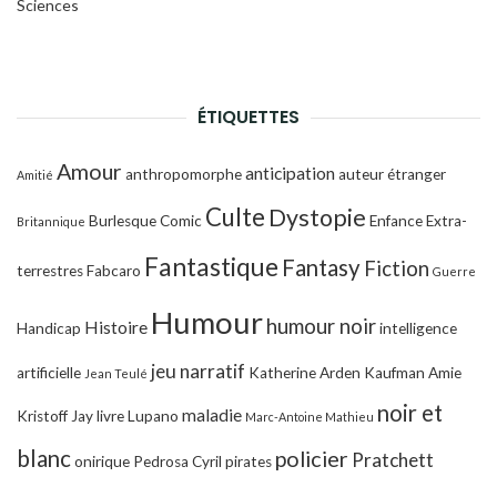
Sciences
ÉTIQUETTES
Amour
anticipation
anthropomorphe
auteur étranger
Amitié
Culte
Dystopie
Burlesque
Comic
Enfance
Extra-
Britannique
Fantastique
Fantasy
Fiction
terrestres
Fabcaro
Guerre
Humour
humour noir
Histoire
Handicap
intelligence
jeu narratif
artificielle
Katherine Arden
Kaufman Amie
Jean Teulé
noir et
maladie
Kristoff Jay
livre
Lupano
Marc-Antoine Mathieu
blanc
policier
Pratchett
onirique
Pedrosa Cyril
pirates