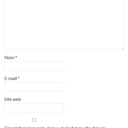
Nom
*
E-mail
*
Site web
Enregistrer mon nom, mon e-mail et mon site dans le