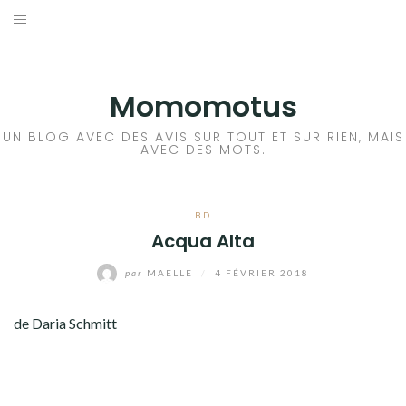
Aller
au
BD
contenu
LIVRE
Momomotus
FILM
UN BLOG AVEC DES AVIS SUR TOUT ET SUR RIEN, MAIS
AVEC DES MOTS.
MANGA
BD
JEUX VIDÉO
Acqua Alta
BLA BLA BLA
par
MAELLE
/
4 FÉVRIER 2018
A PROPOS
de Daria Schmitt