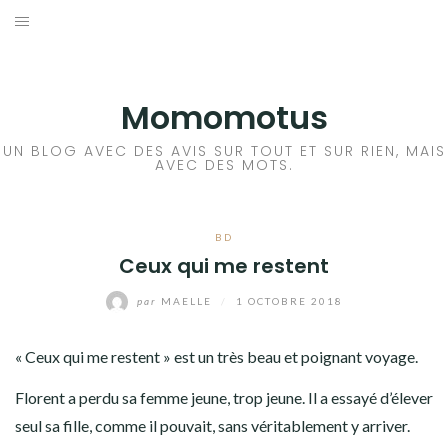
Aller
au
BD
contenu
LIVRE
Momomotus
FILM
UN BLOG AVEC DES AVIS SUR TOUT ET SUR RIEN, MAIS
AVEC DES MOTS.
MANGA
BD
JEUX VIDÉO
Ceux qui me restent
BLA BLA BLA
par
MAELLE
/
1 OCTOBRE 2018
A PROPOS
« Ceux qui me restent » est un très beau et poignant voyage.
Florent a perdu sa femme jeune, trop jeune. Il a essayé d’élever
seul sa fille, comme il pouvait, sans véritablement y arriver.