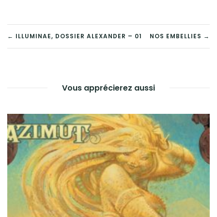
NAVIGATION
← ILLUMINAE, DOSSIER ALEXANDER – 01
NOS EMBELLIES →
DE
L’ARTICLE
Vous apprécierez aussi