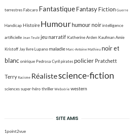
Fantastique
Fantasy
Fiction
terrestres
Fabcaro
Guerre
Humour
humour noir
Histoire
Handicap
intelligence
jeu narratif
artificielle
Katherine Arden
Kaufman Amie
Jean Teulé
noir et
maladie
Kristoff Jay
livre
Lupano
Marc-Antoine Mathieu
blanc
policier
Pratchett
onirique
Pedrosa Cyril
pirates
science-fiction
Réaliste
Terry
Racisme
western
sciences
super-héro
thriller
Websérie
SITE AMIS
1point2vue