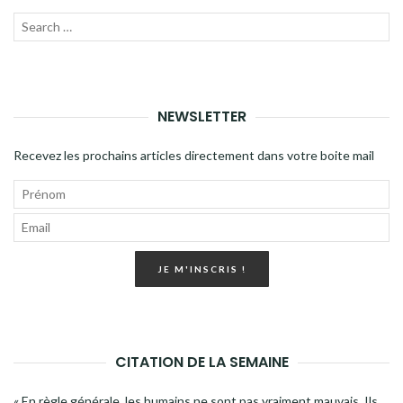
Recherche
LANC
pour
LA
:
RECH
NEWSLETTER
Recevez les prochains articles directement dans votre boite mail
JE M'INSCRIS !
CITATION DE LA SEMAINE
« En règle générale, les humains ne sont pas vraiment mauvais. Ils