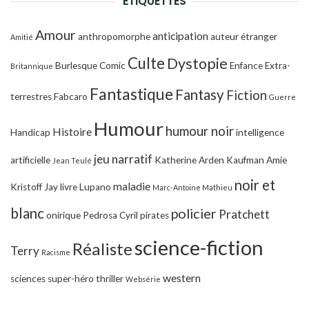
ÉTIQUETTES
Amour
anticipation
anthropomorphe
auteur étranger
Amitié
Culte
Dystopie
Burlesque
Comic
Enfance
Extra-
Britannique
Fantastique
Fantasy
Fiction
terrestres
Fabcaro
Guerre
Humour
humour noir
Histoire
Handicap
intelligence
jeu narratif
artificielle
Katherine Arden
Kaufman Amie
Jean Teulé
noir et
maladie
Kristoff Jay
livre
Lupano
Marc-Antoine Mathieu
blanc
policier
Pratchett
onirique
Pedrosa Cyril
pirates
science-fiction
Réaliste
Terry
Racisme
western
sciences
super-héro
thriller
Websérie