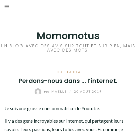
Aller
au
BD
contenu
LIVRE
Momomotus
FILM
UN BLOG AVEC DES AVIS SUR TOUT ET SUR RIEN, MAIS
AVEC DES MOTS.
MANGA
BLA BLA BLA
JEUX VIDÉO
Perdons-nous dans … l’internet.
BLA BLA BLA
par
MAELLE
/
20 AOÛT 2019
A PROPOS
Je suis une grosse consommatrice de Youtube.
Il y a des gens incroyables sur Internet, qui partagent leurs
savoirs, leurs passions, leurs folies avec vous. Et comme je