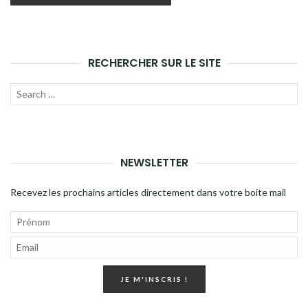
RECHERCHER SUR LE SITE
Recherche
LANC
pour
LA
:
RECH
NEWSLETTER
Recevez les prochains articles directement dans votre boite mail
JE M'INSCRIS !